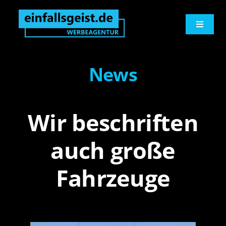
Zum
springen
Inhalt
Toggle
springen
Navigati
Werbeagentur
News
Logo und Print
Wir beschriften
Werbetechnik
auch große
Digitales
Fahrzeuge
Marketingberatung