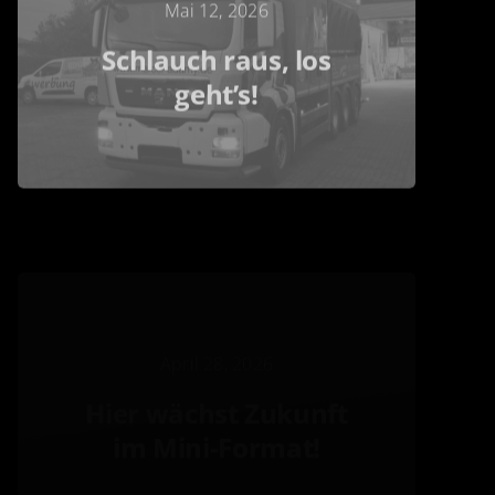
Mai 12, 2026
Schlauch raus, los
geht’s!
April 28, 2026
Hier wächst Zukunft
im Mini-Format!