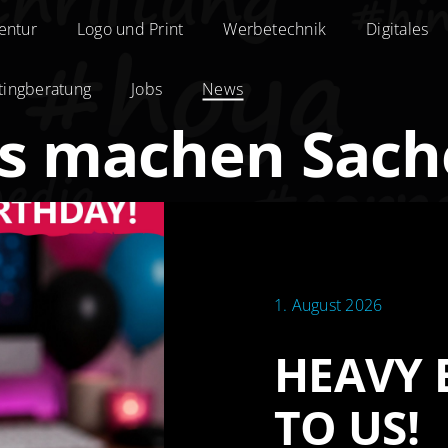
entur
entur
Logo und Print
Logo und Print
Werbetechnik
Werbetechnik
Digitales
Digitales
tingberatung
tingberatung
Jobs
Jobs
News
News
s machen Sach
1. August 2026
HEAVY 
TO US!