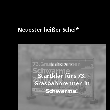
Neuester heißer Schei*
Juli 13, 2026
Startklar fürs 73.
Grasbahnrennen in
Schwarme!