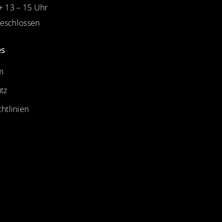
 + 13 – 15 Uhr
Geschlossen
es
m
tz
htlinien