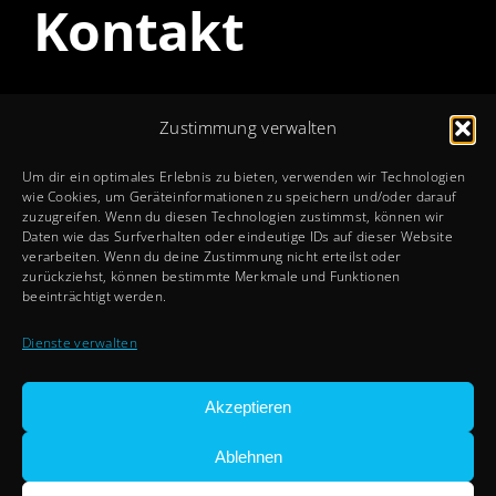
Kontakt
Öffnungszeiten
Zustimmung verwalten
Mo – Do: 8 – 12 + 13 – 17 Uhr
Um dir ein optimales Erlebnis zu bieten, verwenden wir Technologien
Fr: 8 – 12 + 13 – 15 Uhr
wie Cookies, um Geräteinformationen zu speichern und/oder darauf
zuzugreifen. Wenn du diesen Technologien zustimmst, können wir
Sa + So: Geschlossen
Daten wie das Surfverhalten oder eindeutige IDs auf dieser Website
verarbeiten. Wenn du deine Zustimmung nicht erteilst oder
zurückziehst, können bestimmte Merkmale und Funktionen
Rechtliches
beeinträchtigt werden.
Impressum
Dienste verwalten
Datenschutz
Cookie-Richtlinien
Akzeptieren
Ablehnen