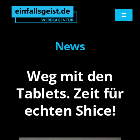
Zum
springen
Inhalt
Toggle
springen
Navigati
Werbeagentur
News
Logo und Print
Weg mit den
Werbetechnik
Tablets. Zeit für
Digitales
echten Shice!
Marketingberatung