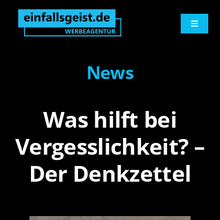
Zum
springen
Inhalt
Toggle
springen
Navigati
Werbeagentur
News
Logo und Print
Was hilft bei
Werbetechnik
Vergesslichkeit? –
Digitales
Der Denkzettel
Marketingberatung