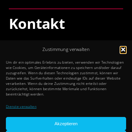
Kontakt
Öffnungszeiten
Zustimmung verwalten
Mo – Do: 8 – 12 + 13 – 17 Uhr
Um dir ein optimales Erlebnis zu bieten, verwenden wir Technologien
Fr: 8 – 12 + 13 – 15 Uhr
wie Cookies, um Geräteinformationen zu speichern und/oder darauf
zuzugreifen. Wenn du diesen Technologien zustimmst, können wir
Sa + So: Geschlossen
Daten wie das Surfverhalten oder eindeutige IDs auf dieser Website
verarbeiten. Wenn du deine Zustimmung nicht erteilst oder
zurückziehst, können bestimmte Merkmale und Funktionen
Rechtliches
beeinträchtigt werden.
Impressum
Dienste verwalten
Datenschutz
Cookie-Richtlinien
Akzeptieren