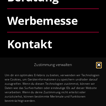
Werbemesse
Kontakt
Öffnungszeiten
Zustimmung verwalten
Mo – Do: 8 – 12 + 13 – 17 Uhr
Um dir ein optimales Erlebnis zu bieten, verwenden wir Technologien
Fr: 8 – 12 + 13 – 15 Uhr
wie Cookies, um Geräteinformationen zu speichern und/oder darauf
zuzugreifen. Wenn du diesen Technologien zustimmst, können wir
Sa + So: Geschlossen
Daten wie das Surfverhalten oder eindeutige IDs auf dieser Website
verarbeiten. Wenn du deine Zustimmung nicht erteilst oder
zurückziehst, können bestimmte Merkmale und Funktionen
Rechtliches
beeinträchtigt werden.