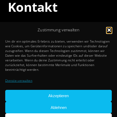
Kontakt
Öffnungszeiten
Zustimmung verwalten
Mo – Do: 8 – 12 + 13 – 17 Uhr
Um dir ein optimales Erlebnis zu bieten, verwenden wir Technologien
Fr: 8 – 12 + 13 – 15 Uhr
wie Cookies, um Geräteinformationen zu speichern und/oder darauf
zuzugreifen. Wenn du diesen Technologien zustimmst, können wir
Sa + So: Geschlossen
Daten wie das Surfverhalten oder eindeutige IDs auf dieser Website
verarbeiten. Wenn du deine Zustimmung nicht erteilst oder
zurückziehst, können bestimmte Merkmale und Funktionen
Rechtliches
beeinträchtigt werden.
Impressum
Dienste verwalten
Datenschutz
Cookie-Richtlinien
Akzeptieren
Ablehnen