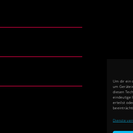
Um dir ein 
um Gerätei
diesen Tech
eindeutige 
erteilst od
beeinträcht
Dienste ver