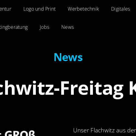
entur
entur
Logo und Print
Logo und Print
Werbetechnik
Werbetechnik
Digitales
Digitales
tingberatung
tingberatung
Jobs
Jobs
News
News
News
chwitz-Freitag
Unser Flachwitz aus de