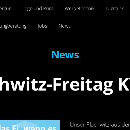
entur
entur
Logo und Print
Logo und Print
Werbetechnik
Werbetechnik
Digitales
Digitales
tingberatung
tingberatung
Jobs
Jobs
News
News
News
chwitz-Freitag 
Unser Flachwitz aus de