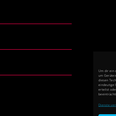
Um dir ein 
um Gerätei
diesen Tech
eindeutige 
erteilst od
beeinträcht
Dienste ver