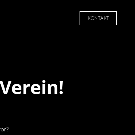
KONTAKT
KONTAKT
 Verein!
s vor? ⠀⠀⠀⠀⠀⠀⠀⠀⠀