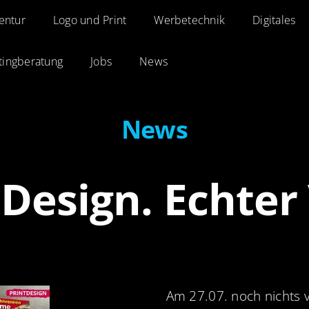
entur
entur
Logo und Print
Logo und Print
Werbetechnik
Werbetechnik
Digitales
Digitales
tingberatung
tingberatung
Jobs
Jobs
News
News
News
Design. Echter
Am 27.07. noch nicht