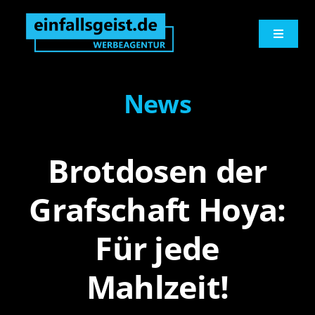
Zum
springen
Inhalt
Toggle
springen
Navigati
Werbeagentur
News
Logo und Print
Brotdosen der
Werbetechnik
Grafschaft Hoya:
Digitales
Für jede
Marketingberatung
Mahlzeit!