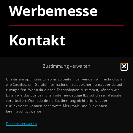
Werbemesse
Kontakt
Öffnungszeiten
Zustimmung verwalten
Mo – Do: 8 – 12 + 13 – 17 Uhr
Um dir ein optimales Erlebnis zu bieten, verwenden wir Technologien
Fr: 8 – 12 + 13 – 15 Uhr
wie Cookies, um Geräteinformationen zu speichern und/oder darauf
zuzugreifen. Wenn du diesen Technologien zustimmst, können wir
Sa + So: Geschlossen
Daten wie das Surfverhalten oder eindeutige IDs auf dieser Website
verarbeiten. Wenn du deine Zustimmung nicht erteilst oder
zurückziehst, können bestimmte Merkmale und Funktionen
Rechtliches
beeinträchtigt werden.
Impressum
Dienste verwalten
Datenschutz