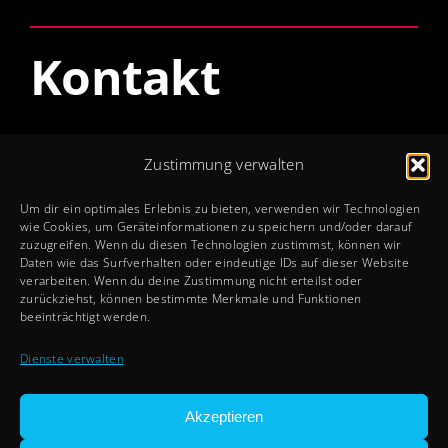
Kontakt
Öffnungszeiten
Zustimmung verwalten
Mo – Do: 8 – 12 + 13 – 17 Uhr
Um dir ein optimales Erlebnis zu bieten, verwenden wir Technologien
Fr: 8 – 12 + 13 – 15 Uhr
wie Cookies, um Geräteinformationen zu speichern und/oder darauf
zuzugreifen. Wenn du diesen Technologien zustimmst, können wir
Sa + So: Geschlossen
Daten wie das Surfverhalten oder eindeutige IDs auf dieser Website
verarbeiten. Wenn du deine Zustimmung nicht erteilst oder
zurückziehst, können bestimmte Merkmale und Funktionen
Rechtliches
beeinträchtigt werden.
Impressum
Dienste verwalten
Datenschutz
Cookie-Richtlinien
Akzeptieren