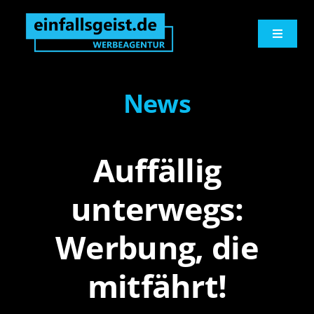
Zum
springen
Inhalt
Toggle
springen
Navigati
Werbeagentur
News
Logo und Print
Auffällig
Werbetechnik
unterwegs:
Digitales
Werbung, die
Marketingberatung
mitfährt!